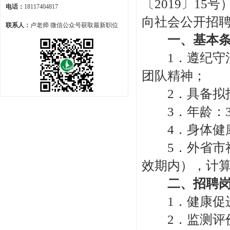
〔2019〕1
电话：
18117404817
向社会公开招
联系人：
卢老师 微信公众号获取最新职位
一、基本条
1．遵纪守法
团队精神；
2．具备拟招
3．年龄：3
4．身体健
5．外省市社
效期内），计算截
二、招聘岗
1．健康促进
2．监测评价